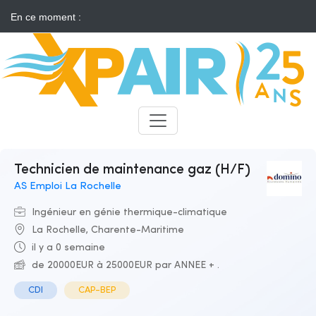
En ce moment :
Solaire : des développeurs s'insurgent contre l'annonce d'appels
d'offres "neutres"
Candidats
Recruteurs
Technicien de maintenance gaz (H/F)
AS Emploi La Rochelle
Ingénieur en génie thermique-climatique
La Rochelle, Charente-Maritime
il y a 0 semaine
de 20000EUR à 25000EUR par ANNEE + .
CDI
CAP-BEP