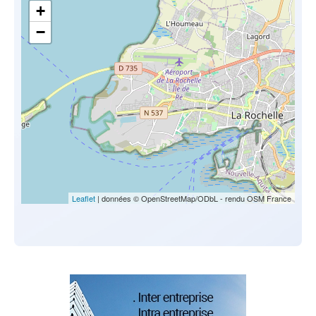
+
−
Leaflet
| données © OpenStreetMap/ODbL - rendu OSM France