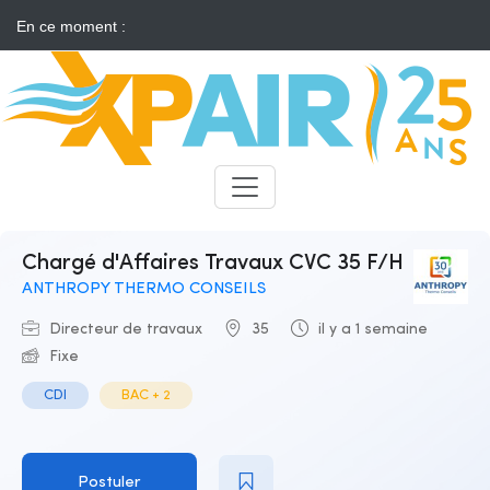
En ce moment :
Solaire : des développeurs s'insurgent contre l'annonce d'appels
d'offres "neutres"
Candidats
Recruteurs
Chargé d'Affaires Travaux CVC 35 F/H
ANTHROPY THERMO CONSEILS
Directeur de travaux
35
il y a 1 semaine
Fixe
CDI
BAC + 2
Postuler