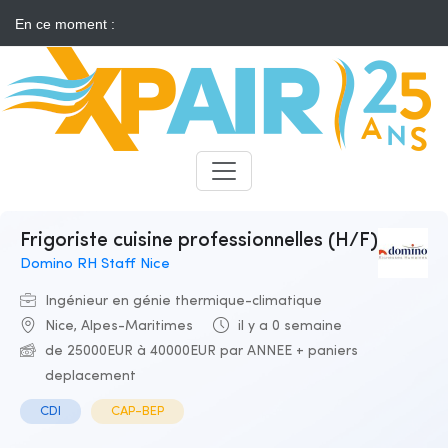
En ce moment :
Solaire : des développeurs s'insurgent contre l'annonce d'appels
d'offres "neutres"
Candidats
Recruteurs
Frigoriste cuisine professionnelles (H/F)
Domino RH Staff Nice
Ingénieur en génie thermique-climatique
Nice, Alpes-Maritimes
il y a 0 semaine
de 25000EUR à 40000EUR par ANNEE + paniers
deplacement
CDI
CAP-BEP