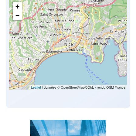
+
−
Leaflet
| données © OpenStreetMap/ODbL - rendu OSM France