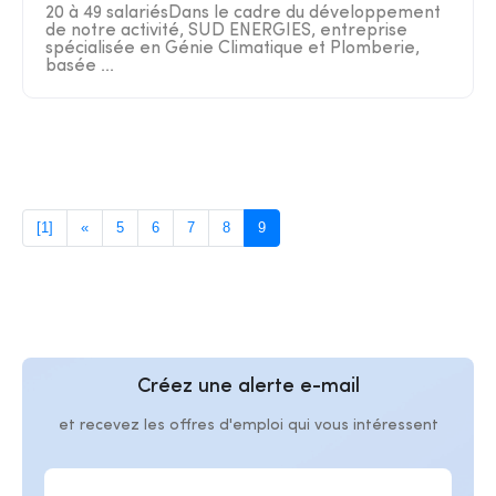
20 à 49 salariésDans le cadre du développement
de notre activité, SUD ENERGIES, entreprise
spécialisée en Génie Climatique et Plomberie,
basée ...
[1]
«
5
6
7
8
9
Créez une alerte e-mail
et recevez les offres d'emploi qui vous intéressent