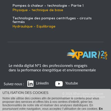
Pompes à chaleur - technologie - Partie 1
Physique - technique de base
Technologie des pompes centrifuges - circuits
fermés
Hydraulique - Equilibrage
Le média digital N°1 des professionnels engagés
dans la performance énergétique et environnementale
LinkedIn
Youtube
Suivez-nous :
UTILISATION DES COOKIES
© 2026 XPair | www.xpair.com
est une marque Batiactu Groupe
Notre site utilise des cookies afin de personnaliser le contenu pour vous
proposer des services et offres liés à vos centres d'intérêt, gérer les
fonctionnalités de notre site et réaliser des analyses statistiques. En
poursuivant votre navigation, vous acceptez l’utilisation de ces cookies.
En