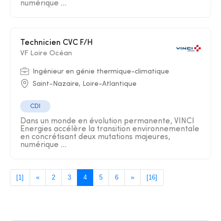
numérique ...
Technicien CVC F/H
VF Loire Océan
Ingénieur en génie thermique-climatique
Saint-Nazaire, Loire-Atlantique
CDI
Dans un monde en évolution permanente, VINCI
Energies accélère la transition environnementale
en concrétisant deux mutations majeures,
numérique ...
[1]
«
2
3
4
5
6
»
[16]