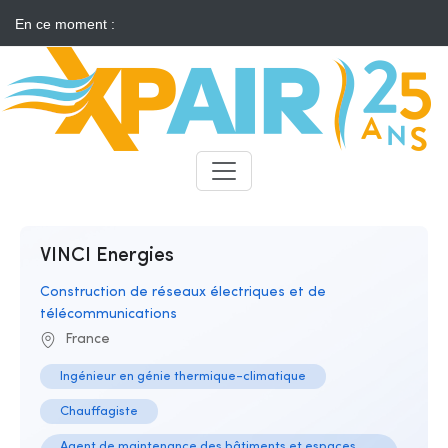
En ce moment :
Solaire : des développeurs s'insurgent contre l'annonce d'appels
d'offres "neutres"
Candidats
Recruteurs
VINCI Energies
Construction de réseaux électriques et de
télécommunications
France
Ingénieur en génie thermique-climatique
Chauffagiste
Agent de maintenance des bâtiments et espaces