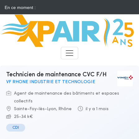
En ce moment :
Solaire : des développeurs s'insurgent contre l'annonce d'appels
d'offres "neutres"
Candidats
Recruteurs
Technicien de maintenance CVC F/H
VF RHONE INDUSTRIE ET TECHNOLOGIE
Agent de maintenance des bâtiments et espaces
collectifs
Sainte-Foy-lès-Lyon, Rhône
il y a 1 mois
25-34 k€
CDI