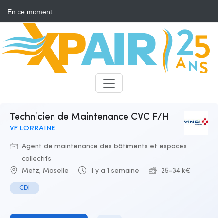
En ce moment :
Solaire : des développeurs s'insurgent contre l'annonce d'appels
d'offres "neutres"
Candidats
Recruteurs
Technicien de Maintenance CVC F/H
VF LORRAINE
Agent de maintenance des bâtiments et espaces
collectifs
Metz, Moselle
il y a 1 semaine
25-34 k€
CDI