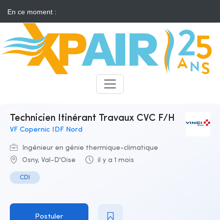
En ce moment :
Solaire : des développeurs s'insurgent contre l'annonce d'appels
d'offres "neutres"
Candidats
Recruteurs
Technicien Itinérant Travaux CVC F/H
VF Copernic IDF Nord
Ingénieur en génie thermique-climatique
Osny, Val-D'Oise
il y a 1 mois
CDI
Postuler