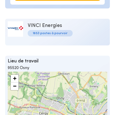
VINCI Energies
1653 postes à pourvoir
Lieu de travail
95520 Osny
+
−