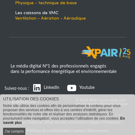
Physique - technique de base
Les caissons de VMC
Ventilation - Aération - Aéraulique
Le média digital N°1 des professionnels engagés
dans la performance énergétique et environnementale
LinkedIn
Youtube
Suivez-nous :
UTILISATION DES COOKIES
© 2026 XPair | www.xpair.com
est une marque Batiactu Groupe
Notre site utilise des cookies afin de personnaliser le contenu pour vous
proposer des services et offres liés à vos centres d'intérêt, gérer les
fonctionnalités de notre site et réaliser des analyses statistiques. En
poursuivant votre navigation, vous acceptez l’utilisation de ces cookies.
En
Contact
|
Publicité
|
XPair recrute
|
Informations légales
|
Partenaires
|
savoir plus
Politique de confidentialité
|
Lexique
|
Abonnement
J'ai compris