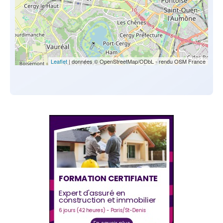
Leaflet
| données © OpenStreetMap/ODbL - rendu OSM France