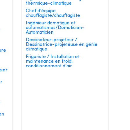
thermique-climatique
e
Chef d'équipe
chauffagiste/chauffagiste
Ingénieur domotique et
automatismes/Domoticien-
r
Automaticien
Dessinateur-projeteur /
Dessinatrice-projeteuse en génie
climatique
ure
Frigoriste / Installation et
maintenance en froid,
conditionnement d'air
sier
er
-
en