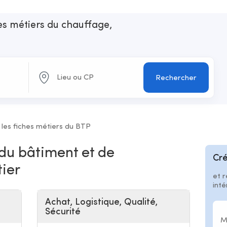
les métiers du chauffage,
n
Rechercher
 les fiches métiers du BTP
 du bâtiment et de
Cré
tier
et r
int
Achat, Logistique, Qualité,
Sécurité