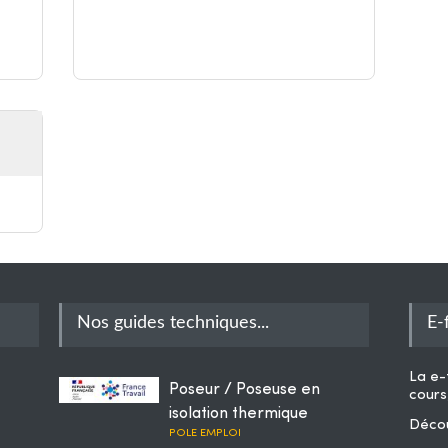
Nos guides techniques...
E-
La
e-
Poseur / Poseuse en
cours
isolation thermique
Décou
POLE EMPLOI