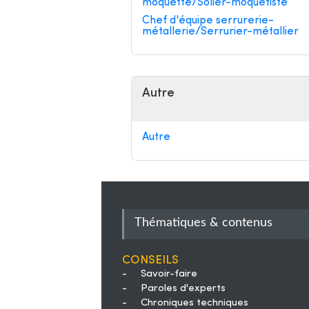
moquette/Solier-moquetiste
Chef d'équipe serrurerie-
métallerie/Serrurier-métallier
Autre
Autre
Thématiques & contenus
Conseils
-
Savoir-faire
-
Paroles d'experts
-
Chroniques techniques