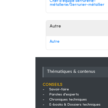
Chef d'équipe serrurerie-
métallerie/Serrurier-métallier
Autre
Autre
Thématiques & contenus
Conseils
-
Savoir-faire
-
Paroles d'experts
-
Chroniques techniques
-
E-books & Dossiers techniques