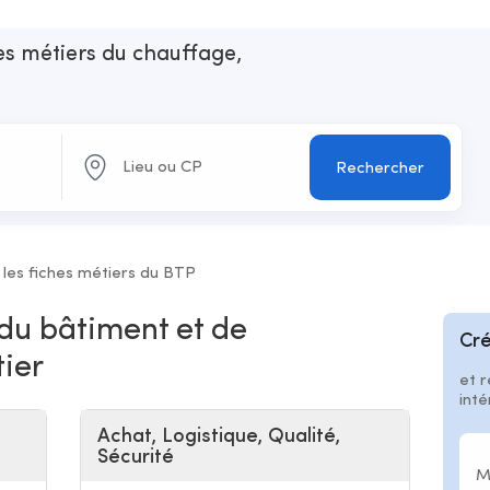
les métiers du chauffage,
n
Rechercher
 les fiches métiers du BTP
 du bâtiment et de
Cré
tier
et r
int
Achat, Logistique, Qualité,
Sécurité