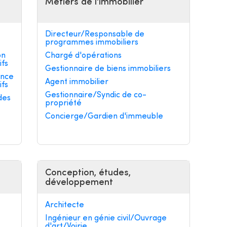
Métiers de l'immobilier
Directeur/Responsable de
programmes immobiliers
on
Chargé d'opérations
ifs
Gestionnaire de biens immobiliers
ance
Agent immobilier
ifs
Gestionnaire/Syndic de co-
des
propriété
Concierge/Gardien d'immeuble
Conception, études,
développement
Architecte
Ingénieur en génie civil/Ouvrage
d'art/Voirie