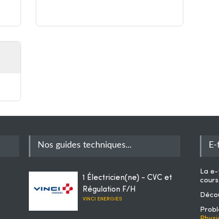
Nos guides techniques...
E-
La
e-
1 Électricien(ne) - CVC et
cours
Régulation F/H
Décou
VINCI ENERGIES
Probl
Physi