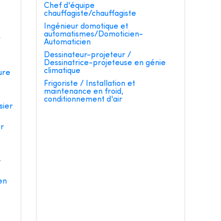
e
Chef d'équipe
chauffagiste/chauffagiste
Ingénieur domotique et
automatismes/Domoticien-
r
Automaticien
Dessinateur-projeteur /
Dessinatrice-projeteuse en génie
climatique
ure
Frigoriste / Installation et
maintenance en froid,
conditionnement d'air
sier
er
-
en