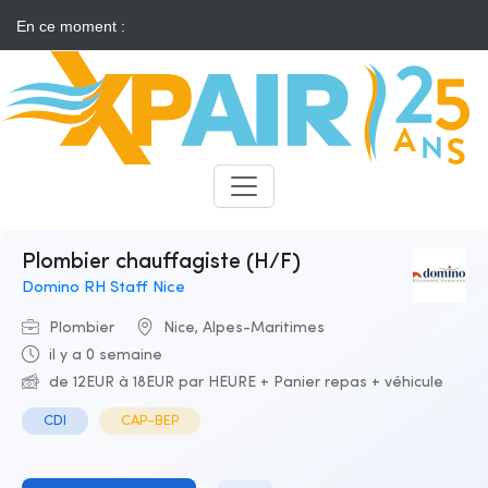
En ce moment :
Solaire : des développeurs s'insurgent contre l'annonce d'appels
d'offres "neutres"
Candidats
Recruteurs
Plombier chauffagiste (H/F)
Domino RH Staff Nice
Plombier
Nice, Alpes-Maritimes
il y a 0 semaine
de 12EUR à 18EUR par HEURE + Panier repas + véhicule
CDI
CAP-BEP