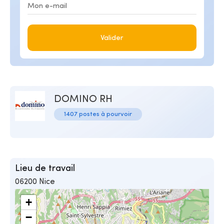
Valider
DOMINO RH
1407 postes à pourvoir
Lieu de travail
06200 Nice
+
−