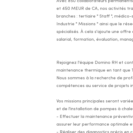
Avec 850 collaborateurs permanents,
et 450 MEUR de CA, nos activités tra
branches : tertiaire " Staff ", médico-
Industrie " Missions " ainsi que le ré
spécialisés. À cela s'ajoute une offre
salarial, formation, évaluation, mana
Rejoignez l'équipe Domino RH et cont
maintenance thermique en tant que 
Nous sommes à la recherche de profe
compétences au service de projets in
Vos missions principales seront varié
et de l'installation de pompes à chaleu
- Effectuer la maintenance préventi
assurer leur performance optimale et 
- Réaliser des diagnostics précis en