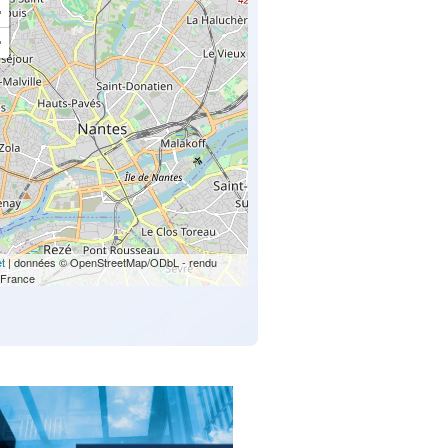
+
−
et
| données © OpenStreetMap/ODbL - rendu
France