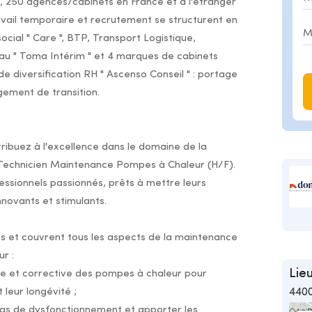
 250 agences/cabinets en France et à l'étranger
vail temporaire et recrutement se structurent en
social " Care ", BTP, Transport Logistique,
seau " Toma Intérim " et 4 marques de cabinets
 de diversification RH " Ascenso Conseil " : portage
gement de transition.
ribuez à l'excellence dans le domaine de la
Technicien Maintenance Pompes à Chaleur (H/F).
ssionnels passionnés, prêts à mettre leurs
novants et stimulants.
es et couvrent tous les aspects de la maintenance
r :
Lieu
ve et corrective des pompes à chaleur pour
leur longévité ;
440
 cas de dysfonctionnement et apporter les