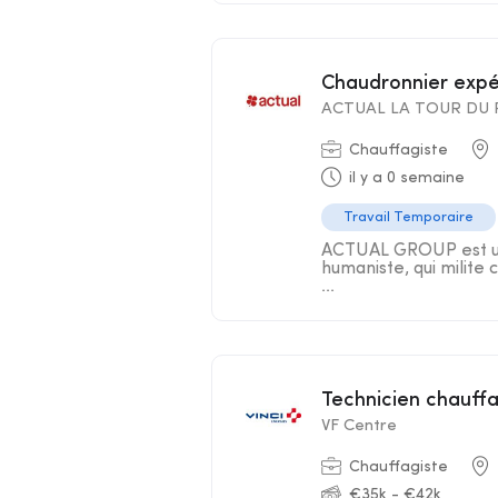
Chaudronnier exp
ACTUAL LA TOUR DU 
Chauffagiste
il y a 0 semaine
Travail Temporaire
ACTUAL GROUP est un 
humaniste, qui milite c
...
Technicien chauff
VF Centre
Chauffagiste
€35k - €42k