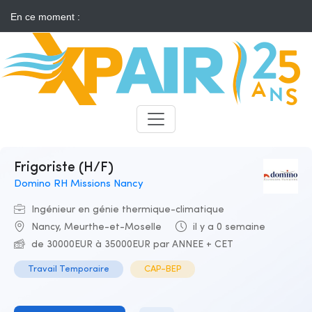
En ce moment :
Solaire : des développeurs s'insurgent contre l'annonce d'appels
d'offres "neutres"
Candidats
Recruteurs
Frigoriste (H/F)
Domino RH Missions Nancy
Ingénieur en génie thermique-climatique
Nancy, Meurthe-et-Moselle
il y a 0 semaine
de 30000EUR à 35000EUR par ANNEE + CET
Travail Temporaire
CAP-BEP