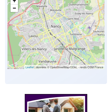
+
−
Leaflet
| données © OpenStreetMap/ODbL - rendu OSM France