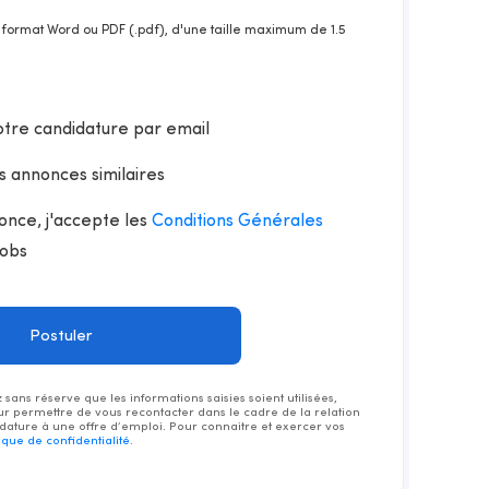
u format Word ou PDF (.pdf), d'une taille maximum de 1.5
otre candidature par email
s annonces similaires
once, j'accepte les
Conditions Générales
Jobs
sans réserve que les informations saisies soient utilisées,
ur permettre de vous recontacter dans le cadre de la relation
ature à une offre d’emploi. Pour connaitre et exercer vos
tique de confidentialité
.