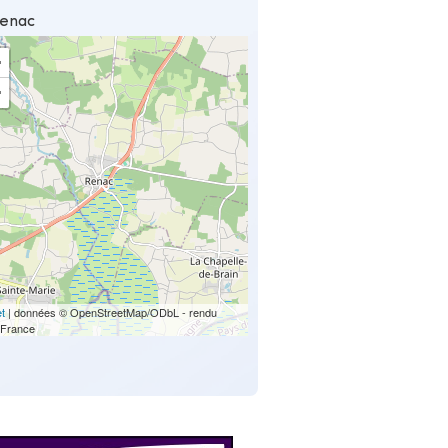
Renac
+
−
et
| données © OpenStreetMap/ODbL - rendu
France