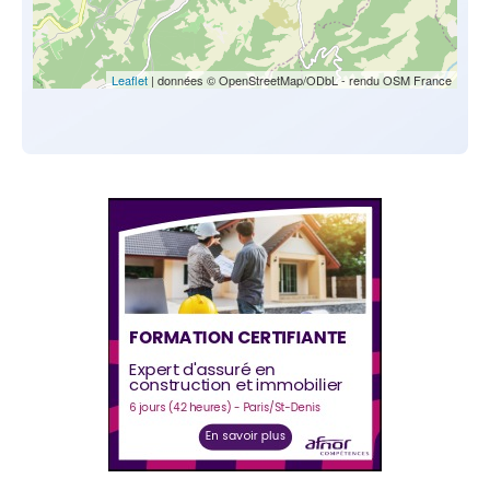
Leaflet
| données © OpenStreetMap/ODbL - rendu OSM France