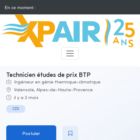
En ce moment :
Solaire : des développeurs s'insurgent contre l'annonce d'appels
d'offres "neutres"
Candidats
Recruteurs
Technicien études de prix BTP
Ingénieur en génie thermique-climatique
Valensole, Alpes-de-Haute-Provence
il y a 2 mois
CDI
Postuler