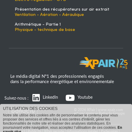
Présentation des récupérateurs sur air extrait
Ventilation - Aération - Aéraulique
Arithmétique - Partie 1
Physique - technique de base
Le média digital N°1 des professionnels engagés
dans la performance énergétique et environnementale
LinkedIn
Youtube
Suivez-nous :
UTILISATION DES COOKIES
© 2026 XPair | www.xpair.com
est une marque Batiactu Groupe
Notre site utilise des cookies afin de personnaliser le contenu pour vous
proposer des services et offres liés à vos centres d'intérêt, gérer les
fonctionnalités de notre site et réaliser des analyses statistiques. En
poursuivant votre navigation, vous acceptez l’utilisation de ces cookies.
En
Contact
|
Publicité
|
XPair recrute
|
Informations légales
|
Partenaires
|
savoir plus