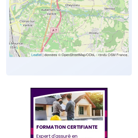
Leaflet
| données © OpenStreetMap/ODbL - rendu OSM France