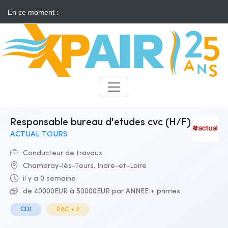
En ce moment :
Solaire : des développeurs s'insurgent contre l'annonce d'appels
d'offres "neutres"
Candidats
Recruteurs
Responsable bureau d'etudes cvc (H/F)
ACTUAL TOURS
Conducteur de travaux
Chambray-lès-Tours, Indre-et-Loire
il y a 0 semaine
de 40000EUR à 50000EUR par ANNEE + primes
CDI
BAC + 2