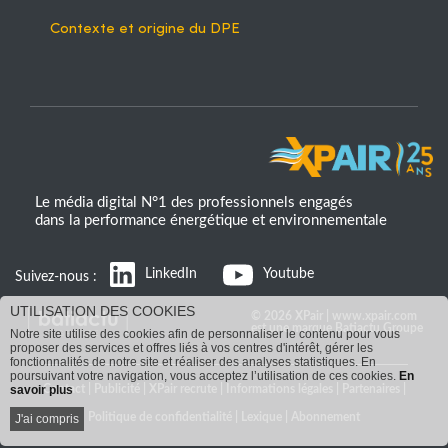
Contexte et origine du DPE
Le média digital N°1 des professionnels engagés
dans la performance énergétique et environnementale
LinkedIn
Youtube
Suivez-nous :
UTILISATION DES COOKIES
© 2026 XPair | www.xpair.com
est une marque Batiactu Groupe
Notre site utilise des cookies afin de personnaliser le contenu pour vous
proposer des services et offres liés à vos centres d'intérêt, gérer les
fonctionnalités de notre site et réaliser des analyses statistiques. En
poursuivant votre navigation, vous acceptez l’utilisation de ces cookies.
En
Contact
|
Publicité
|
XPair recrute
|
Informations légales
|
Partenaires
|
savoir plus
Politique de confidentialité
|
Lexique
|
Abonnement
J'ai compris