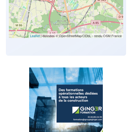
Leaflet
| données © OpenStreetMap/ODbL - rendu OSM France