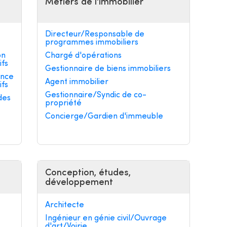
Métiers de l'immobilier
Directeur/Responsable de
programmes immobiliers
on
Chargé d'opérations
ifs
Gestionnaire de biens immobiliers
ance
Agent immobilier
ifs
Gestionnaire/Syndic de co-
des
propriété
Concierge/Gardien d'immeuble
Conception, études,
développement
Architecte
Ingénieur en génie civil/Ouvrage
d'art/Voirie