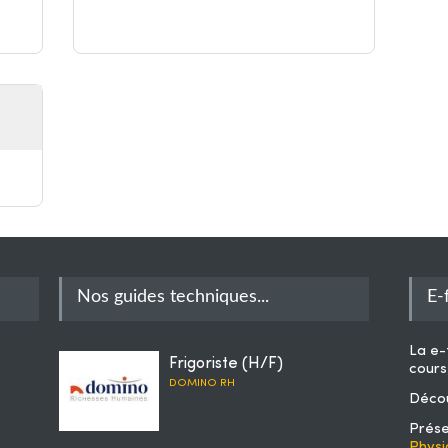
Nos guides techniques...
E-
La
e-
Frigoriste (H/F)
cours
DOMINO RH
Décou
Prése
Physi