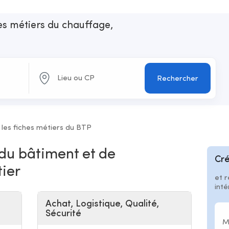
les métiers du chauffage,
n
Rechercher
 les fiches métiers du BTP
 du bâtiment et de
Cré
tier
et r
int
Achat, Logistique, Qualité,
Sécurité