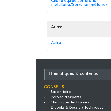
Chef d'équipe serrurerie-
métallerie/Serrurier-métallier
Autre
Autre
Thématiques & contenus
Conseils
-
Savoir-faire
-
Paroles d'experts
-
Chroniques techniques
-
E-books & Dossiers techniques