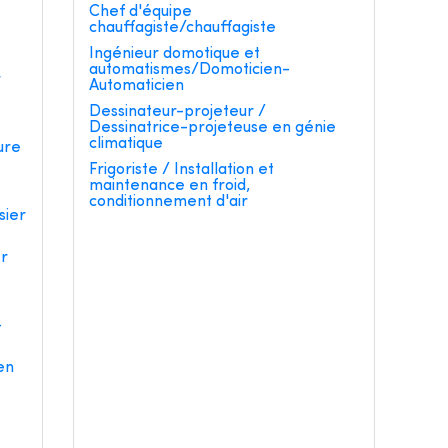
e
Chef d'équipe
chauffagiste/chauffagiste
Ingénieur domotique et
automatismes/Domoticien-
r
Automaticien
Dessinateur-projeteur /
Dessinatrice-projeteuse en génie
climatique
ure
Frigoriste / Installation et
maintenance en froid,
conditionnement d'air
sier
er
-
en