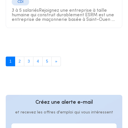
CDI
3 à 5 salariésRejoignez une entreprise à taille
humaine qui construit durablement ESRM est une
entreprise de maçonnerie basée à Saint-Ouen ...
1
2
3
4
5
»
Créez une alerte e-mail
et recevez les offres d'emploi qui vous intéressent