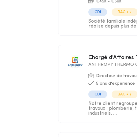
€45k - €60k
CDI
BAC + 2
Société familiale ind
réalise depuis plus de 
Chargé d'Affaires
ANTHROPY THERMO C
Directeur de travau
5 ans d'expérience
CDI
BAC + 2
Notre client regroup
travaux : plomberie, t
industriels. ...