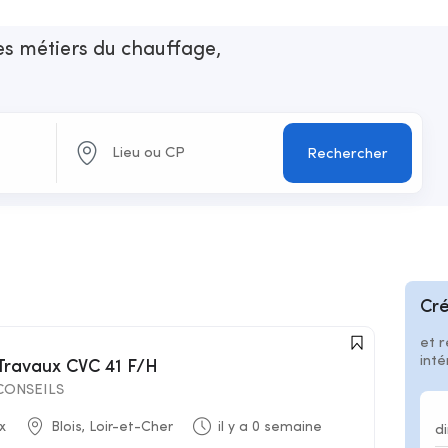
les métiers du chauffage,
n
Rechercher
Cré
et r
int
 Travaux CVC 41 F/H
ONSEILS
x
Blois, Loir-et-Cher
il y a 0 semaine