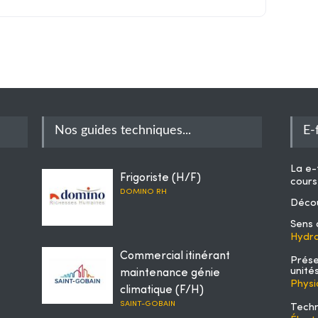
Nos guides techniques...
E-
La
e-
Frigoriste (H/F)
cours
DOMINO RH
Décou
Sens 
Hydra
Commercial itinérant
Prése
unité
maintenance génie
Physi
climatique (F/H)
SAINT-GOBAIN
Techn