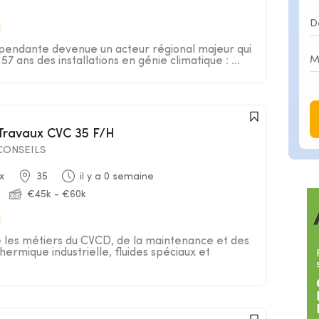
épendante devenue un acteur régional majeur qui
57 ans des installations en génie climatique : ...
 Travaux CVC 35 F/H
ONSEILS
x
35
il y a 0 semaine
€45k - €60k
e les métiers du CVCD, de la maintenance et des
hermique industrielle, fluides spéciaux et