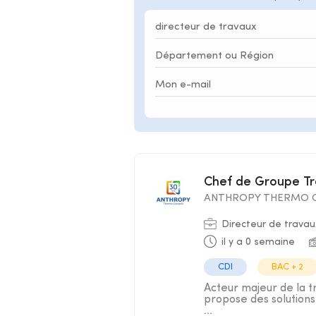
Chef de Groupe T
ANTHROPY THERMO C
Directeur de travau
il y a 0 semaine
CDI
BAC + 2
Acteur majeur de la t
propose des solutions
...