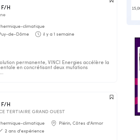
 F/H
15,0
gne
 thermique-climatique
 Puy-de-Dôme
il y a 1 semaine
lution permanente, VINCI Energies accélère la
entale en concrétisant deux mutations
..
 F/H
NCE TERTIAIRE GRAND OUEST
 thermique-climatique
Plérin, Côtes d'Armor
2 ans d'expérience