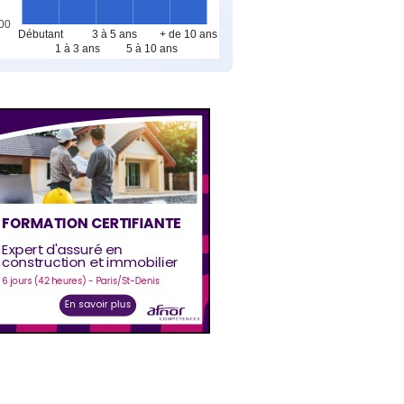
00
Débutant
3 à 5 ans
+ de 10 ans
1 à 3 ans
5 à 10 ans