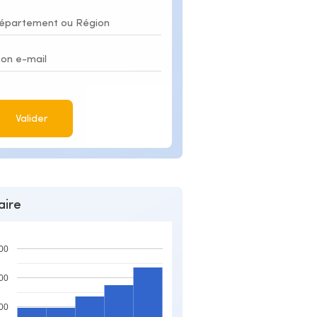
Valider
aire
00
00
00