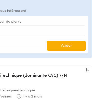
vous intéressent
Valider
ltitechnique (dominante CVC) F/H
 thermique-climatique
Yvelines
il y a 2 mois