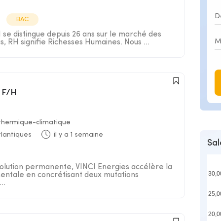
BAC
e distingue depuis 26 ans sur le marché des
s, RH signifie Richesses Humaines. Nous ...
 F/H
 thermique-climatique
lantiques
il y a 1 semaine
Sal
lution permanente, VINCI Energies accélère la
30,0
entale en concrétisant deux mutations
..
25,0
20,0