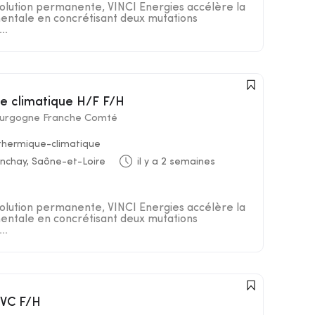
lution permanente, VINCI Energies accélère la
entale en concrétisant deux mutations
..
ie climatique H/F F/H
ourgogne Franche Comté
 thermique-climatique
nchay, Saône-et-Loire
il y a 2 semaines
lution permanente, VINCI Energies accélère la
entale en concrétisant deux mutations
..
CVC F/H