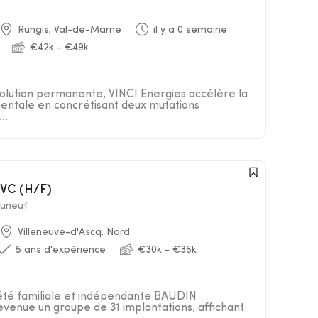
Rungis, Val-de-Marne
il y a 0 semaine
€42k - €49k
lution permanente, VINCI Energies accélère la
entale en concrétisant deux mutations
..
CVC (H/F)
uneuf
Villeneuve-d'Ascq, Nord
5 ans d'expérience
€30k - €35k
iété familiale et indépendante BAUDIN
nue un groupe de 31 implantations, affichant