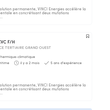
lution permanente, VINCI Energies accélère la
entale en concrétisant deux mutations
..
CVC F/H
NCE TERTIAIRE GRAND OUEST
 thermique-climatique
ritime
il y a 2 mois
5 ans d'expérience
lution permanente, VINCI Energies accélère la
entale en concrétisant deux mutations
..