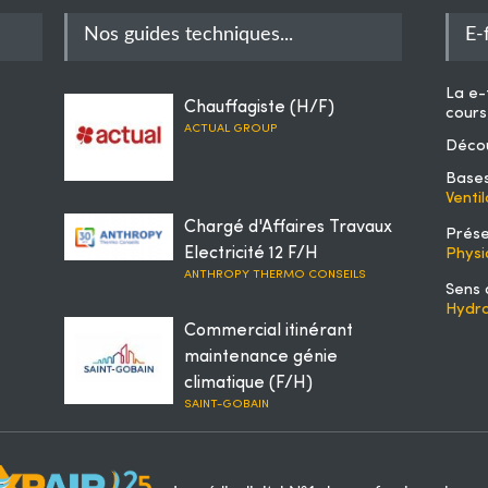
Nos guides techniques...
E-
La
e-
Chauffagiste (H/F)
cours
ACTUAL GROUP
Décou
Bases
Venti
Chargé d'Affaires Travaux
Prése
Electricité 12 F/H
Physi
ANTHROPY THERMO CONSEILS
Sens 
Hydra
Commercial itinérant
maintenance génie
climatique (F/H)
SAINT-GOBAIN