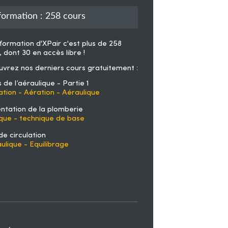
formation : 258 cours
formation d'XPair
c'est plus de 258
, dont 30 en accès libre !
vrez nos derniers cours gratuitement :
 de l’aéraulique - Partie 1
lation - Aération - Aéraulique
ntation de la plomberie
que - technique de base
de circulation
ulique - Equilibrage