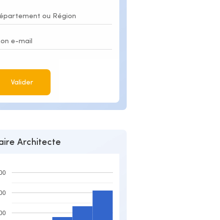
Valider
aire Architecte
00
00
00