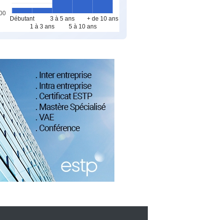
00
Débutant
3 à 5 ans
+ de 10 ans
1 à 3 ans
5 à 10 ans